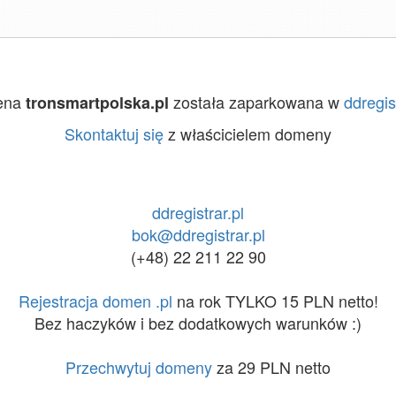
ena
została zaparkowana w
ddregist
tronsmartpolska.pl
Skontaktuj się
z właścicielem domeny
ddregistrar.pl
bok@ddregistrar.pl
(+48) 22 211 22 90
Rejestracja domen .pl
na rok TYLKO 15 PLN netto!
Bez haczyków i bez dodatkowych warunków :)
Przechwytuj domeny
za 29 PLN netto